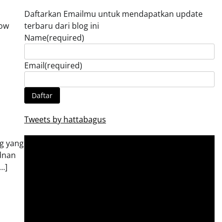
Daftarkan Emailmu untuk mendapatkan update
row
terbaru dari blog ini
Name
(required)
Email
(required)
Daftar
Tweets by hattabagus
ng yang
dnan
…]