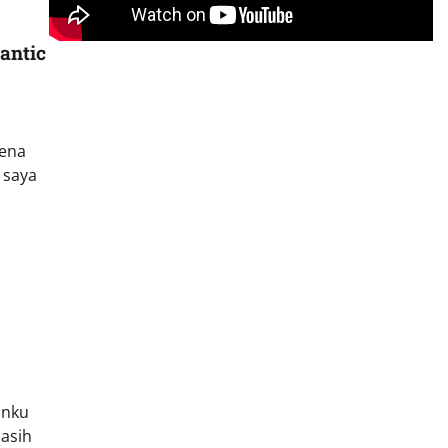
antic
rena
 saya
anku
asih