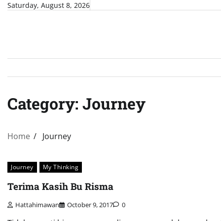
Skip
Saturday, August 8, 2026
to
content
Category:
Journey
Home
Journey
Journey
My Thinking
Terima Kasih Bu Risma
Hattahimawan
October 9, 2017
0