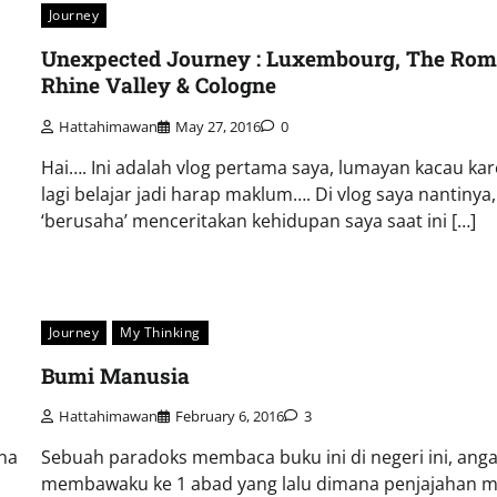
Journey
Unexpected Journey : Luxembourg, The Rom
Rhine Valley & Cologne
Hattahimawan
May 27, 2016
0
Hai…. Ini adalah vlog pertama saya, lumayan kacau ka
lagi belajar jadi harap maklum…. Di vlog saya nantinya,
‘berusaha’ menceritakan kehidupan saya saat ini […]
Journey
My Thinking
Bumi Manusia
Hattahimawan
February 6, 2016
3
na
Sebuah paradoks membaca buku ini di negeri ini, ang
membawaku ke 1 abad yang lalu dimana penjajahan m