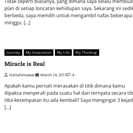
Tidak seperti biasanya, yang dimana saya selalu membua
plan di setiap loncatan kehidupan saya. Sekarang ini sedik
berbeda, saya memilih untuk mengambil nafas beberapa
minggu. […]
Journey
My Inspiration
My Life
My Thinking
Miracle is Real
Hattahimawan
March 14, 2017
4
Apakah kamu pernah merasakan di titik dimana kamu
dipaksa menyerah pada suatu hal dan ternyata secara tib
tiba kesempatan itu ada kembali? Saya mengingat 3 kejad
[…]