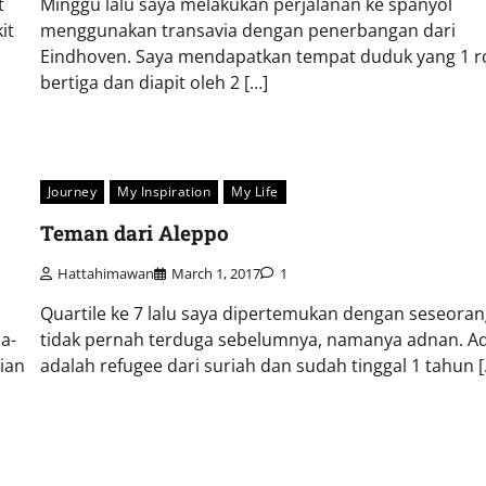
t
Minggu lalu saya melakukan perjalanan ke spanyol
it
menggunakan transavia dengan penerbangan dari
Eindhoven. Saya mendapatkan tempat duduk yang 1 
bertiga dan diapit oleh 2 […]
Journey
My Inspiration
My Life
Teman dari Aleppo
Hattahimawan
March 1, 2017
1
Quartile ke 7 lalu saya dipertemukan dengan seseora
a-
tidak pernah terduga sebelumnya, namanya adnan. A
ian
adalah refugee dari suriah dan sudah tinggal 1 tahun [