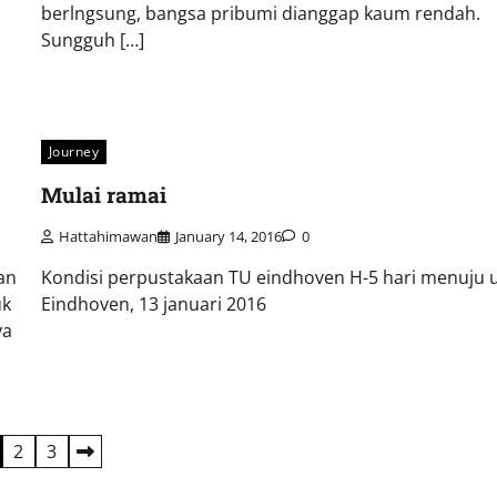
berlngsung, bangsa pribumi dianggap kaum rendah.
Sungguh […]
Journey
Mulai ramai
Hattahimawan
January 14, 2016
0
an
Kondisi perpustakaan TU eindhoven H-5 hari menuju u
uk
Eindhoven, 13 januari 2016
ya
2
3