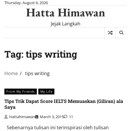
Skip
Thursday, August 6, 2026
Hatta Himawan
to
content
Jejak Langkah
Tag:
tips writing
Home
tips writing
From My Friends
My Life
Tips Trik Dapat Score IELTS Memuaskan (Giliran) ala
Saya
Hattahimawan
March 3, 2015
11
Sebenarnya tulisan ini terinspirasi oleh tulisan