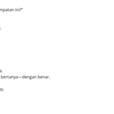
mpatan ini?”
.
a.
an bertanya—dengan benar.
hy.