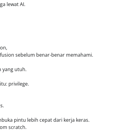
ga lewat AI.
ion,
 confusion sebelum benar-benar memahami.
 yang utuh.
u: privilege.
s.
ka pintu lebih cepat dari kerja keras.
rom scratch.