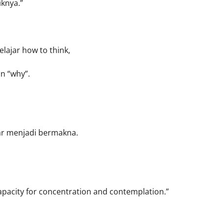
knya.”
lajar how to think,
an “why”.
jar menjadi bermakna.
apacity for concentration and contemplation.”