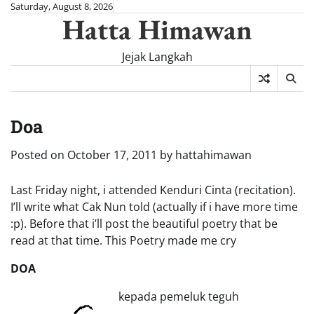
Skip
Saturday, August 8, 2026
Hatta Himawan
to
content
Jejak Langkah
Doa
Posted on
October 17, 2011
by
hattahimawan
Last Friday night, i attended Kenduri Cinta (recitation).
I’ll write what Cak Nun told (actually if i have more time
:p). Before that i’ll post the beautiful poetry that be
read at that time. This Poetry made me cry
DOA
kepada pemeluk teguh