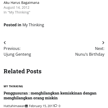
Aku Harus Bagaimana
August 14, 2012
In "My Thinking"
Posted in
My Thinking
Post
Previous:
Next:
navigation
Ujung Genteng
Nunu’s Birthday
Related Posts
MY THINKING
Penggusuran : menghilangkan kemiskinan dengan
menghilangkan orang miskin
Hattahimawan
February 15, 2017
0