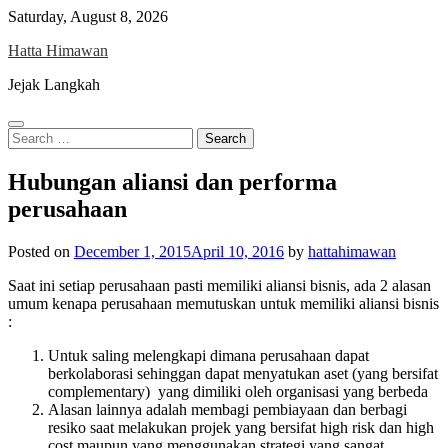
Skip
Saturday, August 8, 2026
to
Hatta Himawan
content
Jejak Langkah
Search
for:
Hubungan aliansi dan performa
perusahaan
Posted on
December 1, 2015
April 10, 2016
by
hattahimawan
Saat ini setiap perusahaan pasti memiliki aliansi bisnis, ada 2 alasan
umum kenapa perusahaan memutuskan untuk memiliki aliansi bisnis
:
Untuk saling melengkapi dimana perusahaan dapat
berkolaborasi sehinggan dapat menyatukan aset (yang bersifat
complementary) yang dimiliki oleh organisasi yang berbeda
Alasan lainnya adalah membagi pembiayaan dan berbagi
resiko saat melakukan projek yang bersifat high risk dan high
cost maupun yang menggunakan strategi yang sangat