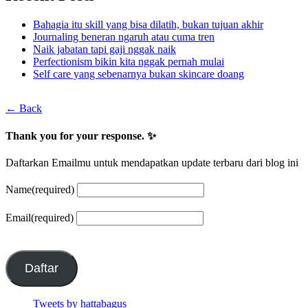
Bahagia itu skill yang bisa dilatih, bukan tujuan akhir
Journaling beneran ngaruh atau cuma tren
Naik jabatan tapi gaji nggak naik
Perfectionism bikin kita nggak pernah mulai
Self care yang sebenarnya bukan skincare doang
← Back
Thank you for your response. ✨
Daftarkan Emailmu untuk mendapatkan update terbaru dari blog ini
Name
(required)
Email
(required)
Daftar
Tweets by hattabagus