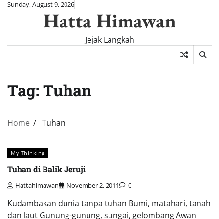
Skip
Sunday, August 9, 2026
Hatta Himawan
to
content
Jejak Langkah
Tag:
Tuhan
Home
Tuhan
My Thinking
Tuhan di Balik Jeruji
Hattahimawan
November 2, 2011
0
Kudambakan dunia tanpa tuhan Bumi, matahari, tanah
dan laut Gunung-gunung, sungai, gelombang Awan