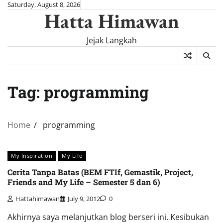
Skip
Saturday, August 8, 2026
Hatta Himawan
to
content
Jejak Langkah
Tag:
programming
Home
programming
My Inspiration
My Life
Cerita Tanpa Batas (BEM FTIf, Gemastik, Project,
Friends and My Life – Semester 5 dan 6)
Hattahimawan
July 9, 2012
0
Akhirnya saya melanjutkan blog berseri ini. Kesibukan