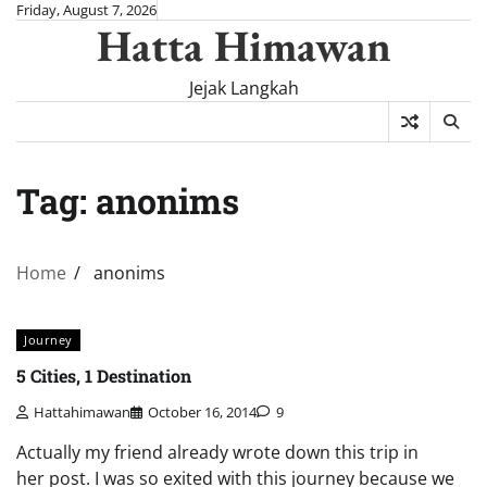
Skip
Friday, August 7, 2026
Hatta Himawan
to
content
Jejak Langkah
Tag:
anonims
Home
anonims
Journey
5 Cities, 1 Destination
Hattahimawan
October 16, 2014
9
Actually my friend already wrote down this trip in
her post. I was so exited with this journey because we